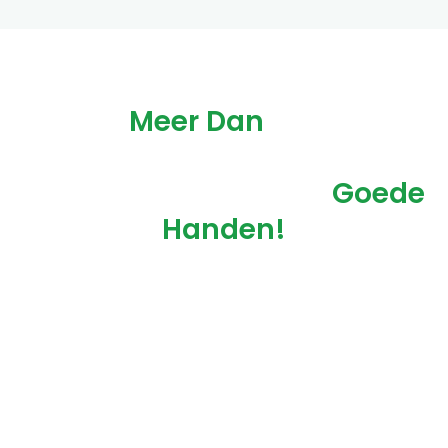
Met
Meer Dan
50 Jaar
Ervaring Is Uw Ontwerp En
Tuinaanleg Bij Ons In
Goede
Handen!
Gratis Offerte